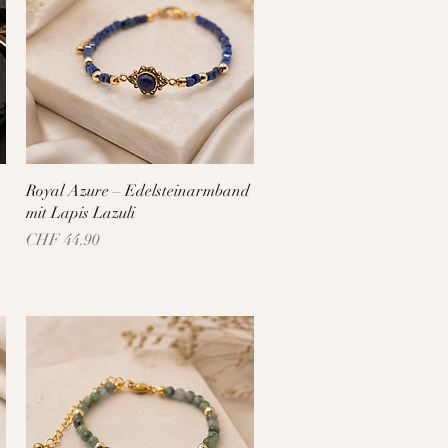
Schnellansicht
Royal Azure – Edelsteinarmband
mit Lapis Lazuli
Preis
CHF 44.90