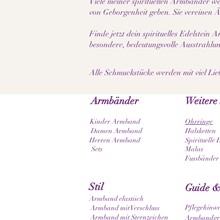
Viele meiner spirituellen Armbänder we
von Geborgenheit geben. Sie vereinen 
Finde jetzt dein spirituelles Edelstei
besondere, bedeutungsvolle Ausstrahlung
Alle Schmuckstücke werden mit viel Lie
Armbänder
Weitere
Kinder Armband
Ohrringe
Damen Armband
Halsketten
Herren Armband
Spirituelle 
Sets
Malas
Fussbänder
Stil
Guide &
Armband elastisch
Pflegehinwe
Armband mit Verschluss
Armband mit Sternzeichen
Armbandgrö