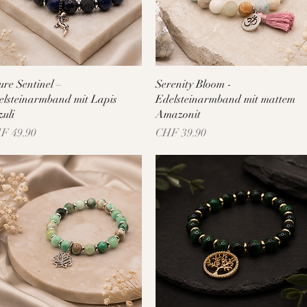
Schnellansicht
Schnellansicht
re Sentinel –
Serenity Bloom -
elsteinarmband mit Lapis
Edelsteinarmband mit mattem
zuli
Amazonit
is
Preis
F 49.90
CHF 39.90