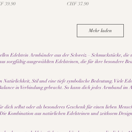
is
Preis
F 39.90
CHF 37.90
Mehr laden
llen Edelstein Armbänder aus der Schweiz – Schmuckstücke, die me
 aus sorgfältig ausgewählten Edelsteinen, die für ihre besondere B
Natürlichkeit, Stil und eine tiefe symbolische Bedeutung. Viele Ed
 Balance in Verbindung gebracht. So kann dich jedes Armband im A
ür dich selbst oder als besonderes Geschenk für einen lieben Mensch
gt. Die Kombination aus natürlichen Edelsteinen und zeitlosem De