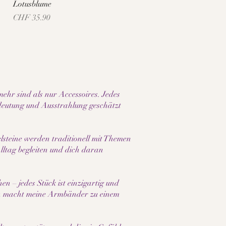
Lotusblume
Preis
CHF 35.90
hr sind als nur Accessoires. Jedes
edeutung und Ausstrahlung geschätzt
elsteine werden traditionell mit Themen
lltag begleiten und dich daran
en – jedes Stück ist einzigartig und
sign macht meine Armbänder zu einem