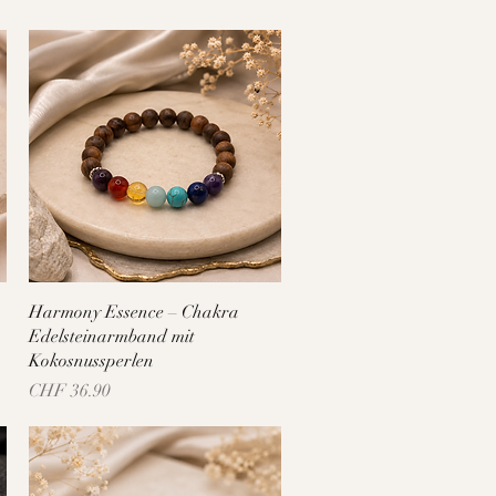
Schnellansicht
Harmony Essence – Chakra
Edelsteinarmband mit
Kokosnussperlen
Preis
CHF 36.90