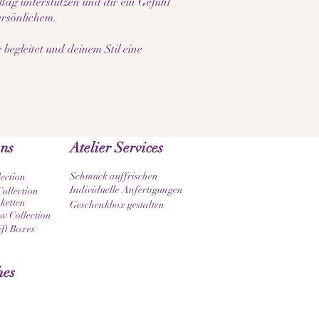
tag unterstützen und dir ein Gefühl
ersönlichem.
begleitet und deinem Stil eine
ons
Atelier Services
Schmuck auffrischen
lection
Individuelle Anfertigungen
ollection
ketten
Geschenkbox gestalten
 Collection
ift Boxes
hes