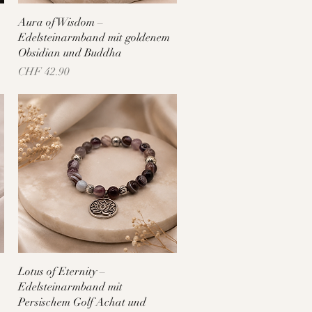
Schnellansicht
Aura of Wisdom –
Edelsteinarmband mit goldenem
Obsidian und Buddha
Preis
CHF 42.90
Schnellansicht
Lotus of Eternity –
Edelsteinarmband mit
Persischem Golf Achat und