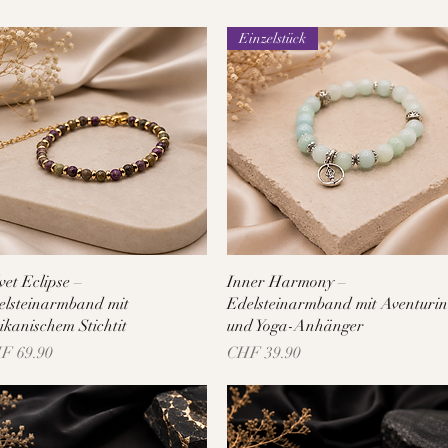
Einzelstück
Schnellansicht
Schnellansicht
vet Eclipse –
Inner Harmony –
elsteinarmband mit
Edelsteinarmband mit Aventurin
ikanischem Stichtit
und Yoga-Anhänger
is
Preis
F 69.90
CHF 39.90