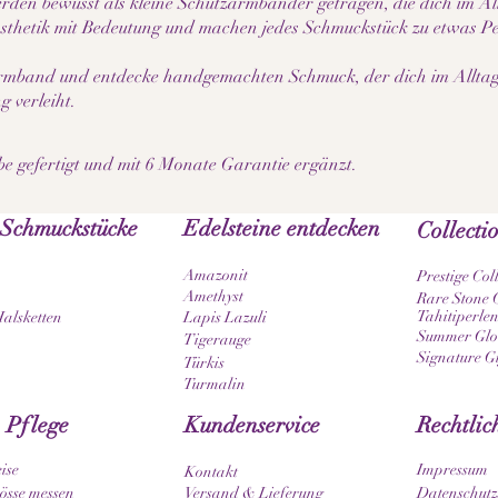
rden bewusst als kleine Schutzarmbänder getragen, die dich im All
Ästhetik mit Bedeutung und machen jedes Schmuckstück zu etwas P
n Armband und entdecke handgemachten Schmuck, der dich im Alltag 
 verleiht.
be gefertigt und mit 6 Monate Garantie ergänzt.
 Schmuckstücke
Edelsteine entdecken
Collecti
Amazonit
Prestige Col
Amethyst
Rare Stone C
Tahitiperlen
Halsketten
Lapis Lazuli
Summer Glow
Tigerauge
Signature G
Türkis
Turmalin
 Pflege
Kundenservice
Rechtlic
ise
Impressum
Kontakt
sse messen
Versand & Lieferung
Datenschutz