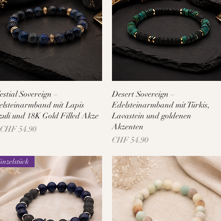
Schnellansicht
Schnellansicht
estial Sovereign –
Desert Sovereign –
elsteinarmband mit Lapis
Edelsteinarmband mit Türkis,
zuli und 18K Gold Filled Akze
Lavastein und goldenen
Akzenten
e-Preis
b
CHF 54.90
Preis
CHF 54.90
inzelstück