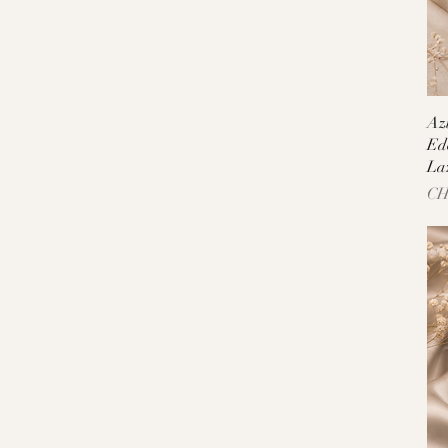
Azu
Ed
La
Pre
CH