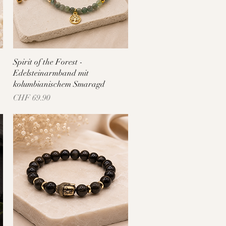
Schnellansicht
Spirit of the Forest -
Edelsteinarmband mit
kolumbianischem Smaragd
Preis
CHF 69.90