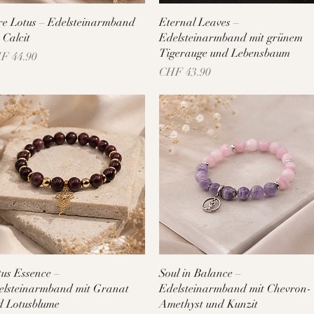
Schnellansicht
Schnellansicht
re Lotus – Edelsteinarmband
Eternal Leaves –
 Calcit
Edelsteinarmband mit grünem
Tigerauge und Lebensbaum
is
F 44.90
Preis
CHF 43.90
Schnellansicht
Schnellansicht
tus Essence –
Soul in Balance –
elsteinarmband mit Granat
Edelsteinarmband mit Chevron-
d Lotusblume
Amethyst und Kunzit