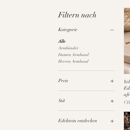
Filtern nach
Kategorie
Alle
Armbänder
Damen Armband
Herren Armband
Preis
Vel
Ed
afr
33 CHF
70 CHF
Stil
Pre
CH
Armband Elastisch
Armband mit Verschluss
Edelstein entdecken
Mit Anhänger