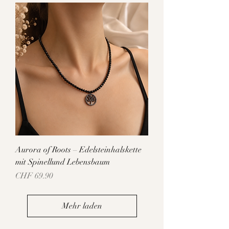
Aurora of Roots – Edelsteinhalskette
mit Spinellund Lebensbaum
Preis
CHF 69.90
Mehr laden