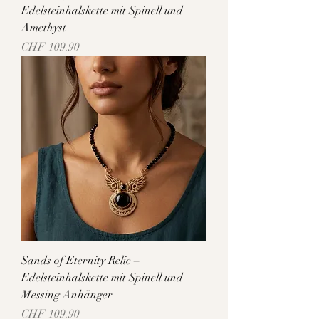
Edelsteinhalskette mit Spinell und
Amethyst
Preis
CHF 109.90
Sands of Eternity Relic –
Edelsteinhalskette mit Spinell und
Messing Anhänger
Preis
CHF 109.90