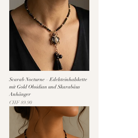
Scarab Nocturne – Edelsteinhalskette
mit Gold Obsidian und Skarabäus
Anhänger
Preis
CHF 89.90