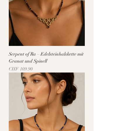
Serpent of Ra – Edelsteinhalskette mit
Granat und Spinell
Preis
CHF 109.90