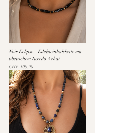
Noir Eclipse – Edelsteinhalskette mit
tibetischem Tuxedo Achat
Preis
CHF 109.90