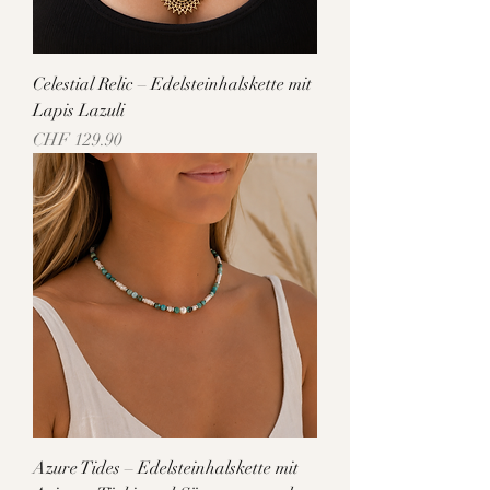
Celestial Relic – Edelsteinhalskette mit
Lapis Lazuli
Preis
CHF 129.90
Azure Tides – Edelsteinhalskette mit