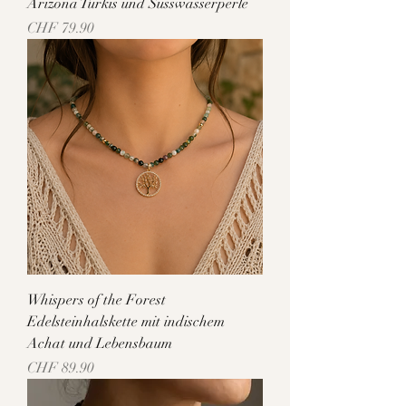
Arizona Türkis und Süsswasserperle
Preis
CHF 79.90
Whispers of the Forest
Edelsteinhalskette mit indischem
Achat und Lebensbaum
Preis
CHF 89.90