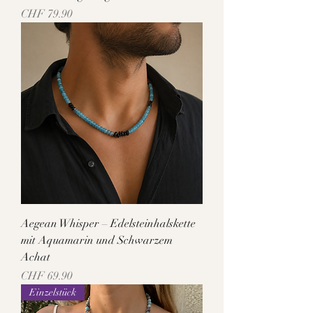
Preis
CHF 79.90
Aegean Whisper – Edelsteinhalskette
mit Aquamarin und Schwarzem
Achat
Preis
CHF 69.90
Einzelstück