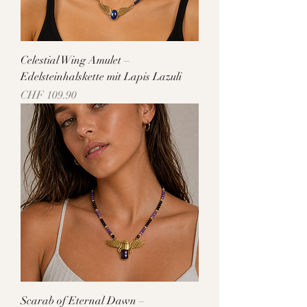
Celestial Wing Amulet –
Edelsteinhalskette mit Lapis Lazuli
Preis
CHF 109.90
Scarab of Eternal Dawn –