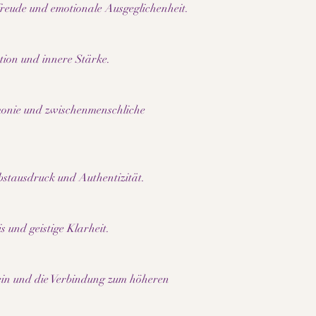
• Steht für Erdung un
sfreude und emotionale Ausgeglichenheit.
• Fördert ein Gefühl 
• Symbol für persönl
• Vereint spirituelle 
tion und innere Stärke.
• Kann positive Energi
• Erinnerung an inne
• Harmonisches Zusam
Hinweis:
rmonie und zwischenmenschliche
Jeder Stein und jede K
Farbe, Musterung und 
machen jedes Armband
nach Bildschirm-, Dis
bstausdruck und Authentizität.
können Farben untersc
vom Originalprodukt 
s und geistige Klarheit.
tsein und die Verbindung zum höheren