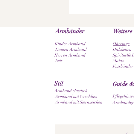
Armbänder
Weitere
Kinder Armband
Ohrringe
Damen Armband
Halsketten
Herren Armband
Spirituelle 
Sets
Malas
Fussbänder
Stil
Guide &
Armband elastisch
Pflegehinwe
Armband mit Verschluss
Armband mit Sternzeichen
Armbandgrö