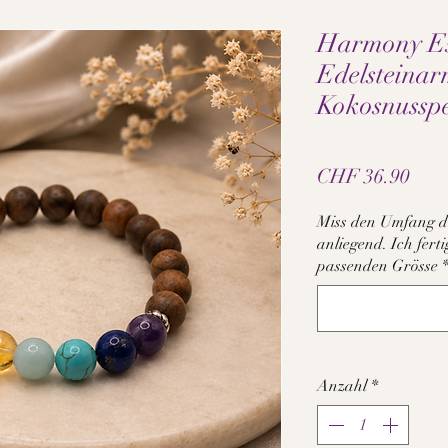
Harmony Es
Edelsteina
Kokosnussp
Prei
CHF 36.90
Miss den Umfang d
anliegend. Ich fer
passenden Grösse
Anzahl
*