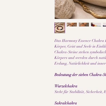
Das Harmony Essence Chakra E
Körper, Geist und Seele in Einkl
Chakra-Steine stehen symbolisch
Körpers und werden durch natür
Erdung, Natürlichkeit und inner
Bedeutung der sieben Chakra-St
Wurzelchakra
Steht für Stabilität, Sicherheit
Sakralchakra