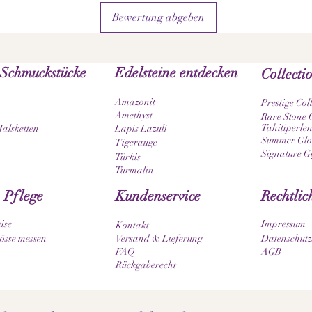
Bewertung abgeben
 Schmuckstücke
Edelsteine entdecken
Collecti
Amazonit
Prestige Col
Amethyst
Rare Stone C
Tahitiperlen
Halsketten
Lapis Lazuli
Summer Glow
Tigerauge
Signature G
Türkis
Turmalin
 Pflege
Kundenservice
Rechtlic
ise
Impressum
Kontakt
sse messen
Versand & Lieferung
Datenschutz
FAQ
AGB
Rückgaberecht