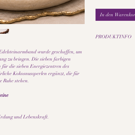
In den Warenko
PRODUKTINFO
• Handgefertigtes Ed
delsteinarmband wurde geschaffen, um
• Natürliche Kokosnu
ang zu bringen. Die sieben farbigen
• Chakra-Steine in d
 für die sieben Energiezentren des
• Perlengrösse: 8 mm
liche Kokosnussperlen ergänzt, die für
• Elastisches, langle
• Angenehmer Tragek
e Ruhe stehen.
• Für Frauen und Män
• Leicht und alltagsta
eine
• Zeitloses Unisex-De
• Jedes Armband ist e
Spirituelle Eigenscha
, Erdung und Lebenskraft.
• Symbolisiert Harmo
• Unterstützt die Ver
• Kann als täglicher B