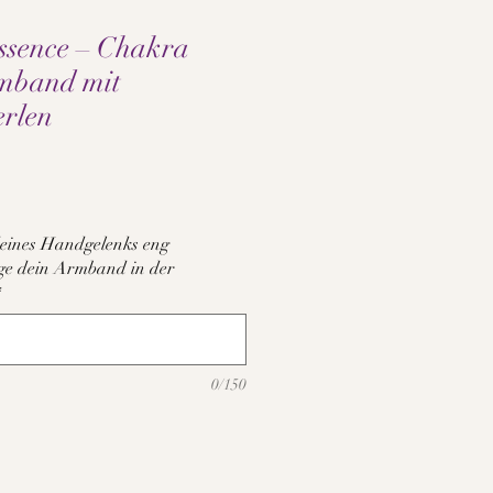
sence – Chakra
rmband mit
erlen
s
eines Handgelenks eng
tige dein Armband in der
*
0/150