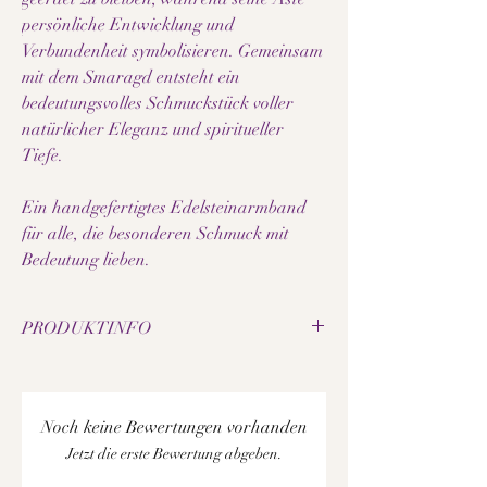
persönliche Entwicklung und
Verbundenheit symbolisieren. Gemeinsam
mit dem Smaragd entsteht ein
bedeutungsvolles Schmuckstück voller
natürlicher Eleganz und spiritueller
Tiefe.
Ein handgefertigtes Edelsteinarmband
für alle, die besonderen Schmuck mit
Bedeutung lieben.
PRODUKTINFO
• Echter kolumbianischer Smaragd
• 18k goldfilled Lebensbaum-Anhänger
• 18k goldfilled Verschluss & Akzentperlen
Noch keine Bewertungen vorhanden
• Verstellbare Länge: 15 cm – 20 cm
Jetzt die erste Bewertung abgeben.
• Handgefertigt in der Schweiz
• Natürliche Edelsteine – jede Perle ist