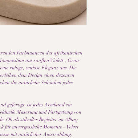
• Perlengrösse: 4 mm
• 18k Gold Filled Ron
• Vergoldeter Karabin
• Verstellbar von 17 c
• Handgefertigt mit vi
• Elegantes und zeitlo
• Leicht und angeneh
• Hochwertige Verarb
inierenden Farbnuancen des afrikanischen
• Jedes Schmuckstück i
Komposition aus sanften Violett-, Grau-
Hinweis:
ine ruhige, zeitlose Eleganz aus. Die
Da es sich um echte N
verleihen dem Design einen dezenten
Maserung und Struktur
hen die natürliche Schönheit jedes
Unterschiede machen j
Farbnuancen können je
abweichen.
nd gefertigt, ist jedes Armband ein
dividuelle Maserung und Farbgebung von
. Ob als stilvoller Begleiter im Alltag
k für unvergessliche Momente – Velvet
inesse mit natürlicher Ausstrahlung.