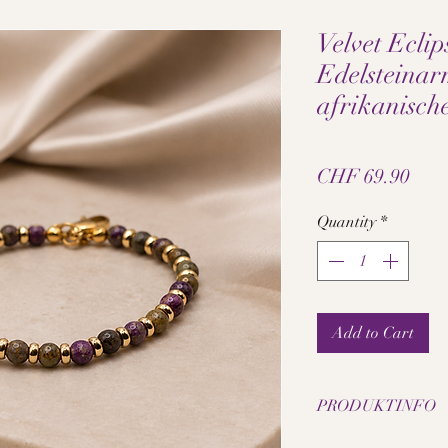
Velvet Eclip
Edelsteina
afrikanische
Pric
CHF 69.90
Quantity
*
Add to Cart
PRODUKTINFO
• Natürlicher afrikani