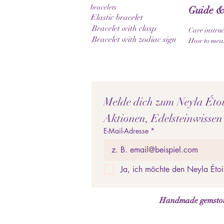
bracelets
Guide &
Elastic bracelet
Bracelet with clasp
Care instruc
Bracelet with zodiac sign
How to meas
Melde dich zum Neyla Étoil
Aktionen, Edelsteinwissen
E-Mail-Adresse
*
Ja, ich möchte den Neyla Étoi
Handmade gemstone 