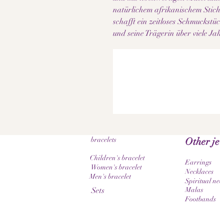
natürlichem afrikanischem Stich
schafft ein zeitloses Schmuckstüc
und seine Trägerin über viele Ja
bracelets
Other j
Children's bracelet
Earrings
Women's bracelet
Necklaces
Men's bracelet
Spiritual ne
Sets
Malas
Footbands