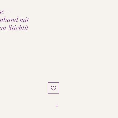
se –
rmband mit
m Stichtit
e
scher Stichtit