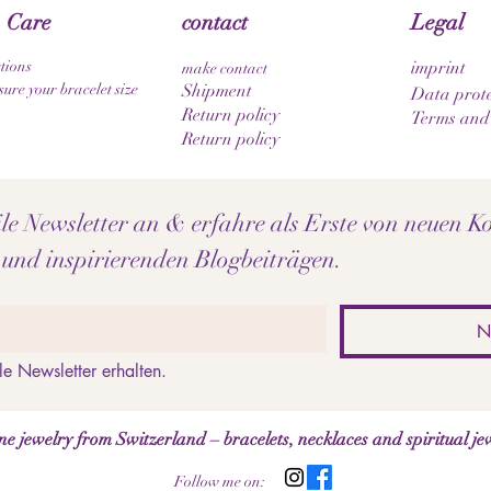
 Care
contact
Legal
tions
imprint
make contact
ure your bracelet size
Shipment
Data prote
Return policy
Terms and
Return policy
e Newsletter an & erfahre als Erste von neuen Ko
 und inspirierenden Blogbeiträgen.
N
le Newsletter erhalten.
jewelry from Switzerland – bracelets, necklaces and spiritual je
Follow me on: