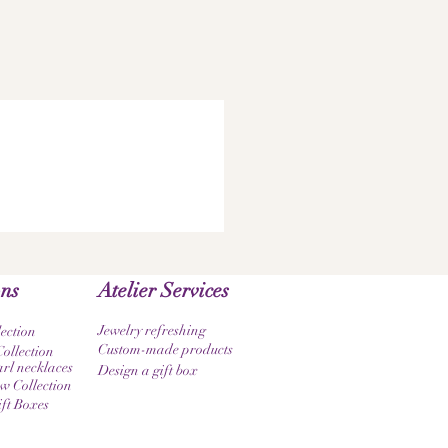
ons
Atelier Services
Jewelry refreshing
lection
Custom-made products
ollection
rl necklaces
Design a gift box
 Collection
ift Boxes