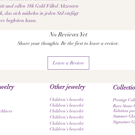
tit und edlen 18k Gold Filled Akzenten
k, das sich mühelos in jeden Stil einfügt
hre begleiten kann.
No Reviews Yet
Share your thoughts. Be the first to leave a review.
Leave a Review
ewelry
Other jewelry
Collecti
Children's bracelet
Prestige Col
Children's bracelet
Rare Stone C
Tahitian pea
cklaces
Children's bracelet
Summer Glow
Children's bracelet
Signature G
Children's bracelet
Children's bracelet