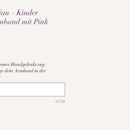
ian – Kinder
rmband mit Pink
e
eines Handgelenks eng
tige dein Armband in der
*
0/150