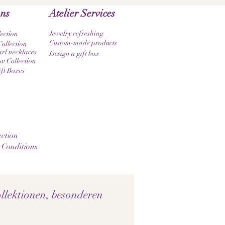
ons
Atelier Services
Jewelry refreshing
lection
Custom-made products
ollection
rl necklaces
Design a gift box
 Collection
ift Boxes
ction
 Conditions
llektionen, besonderen 