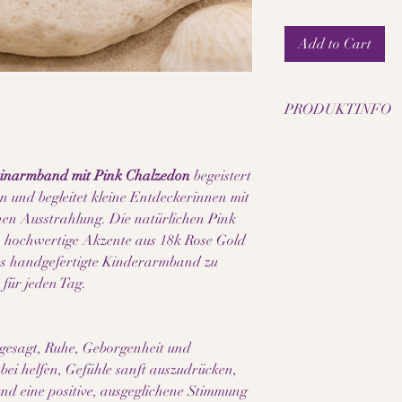
Add to Cart
PRODUKTINFO
• Natürlicher Pink C
• Perlengrösse: 6 mm
einarmband mit Pink Chalzedon
begeistert
• Akzente aus 18k Ros
n und begleitet kleine Entdeckerinnen mit
• Handgefertigtes Ki
hen Ausstrahlung. Die natürlichen Pink
• Elastisches Schmuc
 hochwertige Akzente aus 18k Rose Gold
Hinweis:
es handgefertigte Kinderarmband zu
Da es sich bei den ve
für jeden Tag.
Naturmaterialien um 
Farbe, Maserung und S
wird jedes Schmuckstü
esagt, Ruhe, Geborgenheit und
Bitte beachte außerde
abei helfen, Gefühle sanft auszudrücken,
Bildschirm- und Displ
dargestellt werden kö
und eine positive, ausgeglichene Stimmung