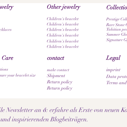
ewelry
Other jewelry
Collecti
Children's bracelet
Prestige Col
Children's bracelet
Rare Stone C
Tahitian pea
cklaces
Children's bracelet
Summer Glow
Children's bracelet
Signature G
Children's bracelet
Children's bracelet
 Care
contact
Legal
tions
imprint
make contact
ure your bracelet size
Shipment
Data prote
Return policy
Terms and
Return policy
e Newsletter an & erfahre als Erste von neuen Ko
 und inspirierenden Blogbeiträgen.