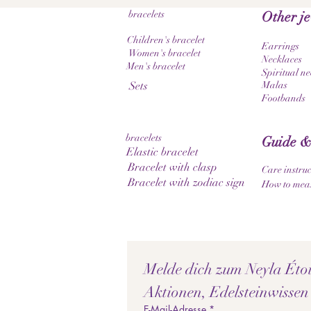
bracelets
Other j
Children's bracelet
Earrings
Women's bracelet
Necklaces
Men's bracelet
Spiritual ne
Sets
Malas
Footbands
bracelets
Guide &
Elastic bracelet
Bracelet with clasp
Care instruc
Bracelet with zodiac sign
How to meas
Melde dich zum Neyla Étoil
Aktionen, Edelsteinwissen
E-Mail-Adresse
*