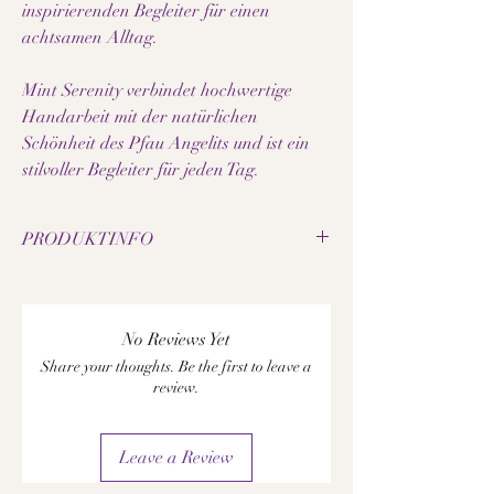
inspirierenden Begleiter für einen
achtsamen Alltag.
Mint Serenity verbindet hochwertige
Handarbeit mit der natürlichen
Schönheit des Pfau Angelits und ist ein
stilvoller Begleiter für jeden Tag.
PRODUKTINFO
• Natürliche Pfau Angelit-Perlen
• Perlengrösse: 6 mm
• Akzente aus hochwertigem Edelstahl
No Reviews Yet
• Handgefertigtes Edelsteinarmband
Share your thoughts. Be the first to leave a
• Jede Perle besitzt eine individuelle Maserung
review.
• Elegantes feminines Design
• Hochwertige Verarbeitung
• Angenehm zu tragen
Leave a Review
Hinweis: