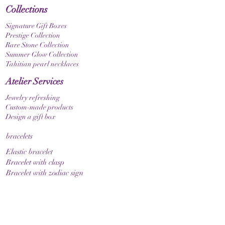
Collections
Signature Gift Boxes
Prestige Collection
Rare Stone Collection
Summer Glow Collection
Tahitian pearl necklaces
Atelier Services
Jewelry refreshing
Custom-made products
Design a gift box
bracelets
Elastic bracelet
Bracelet with clasp
Bracelet with zodiac sign
Guide & Care
How to measure your bracelet size
Necklaces