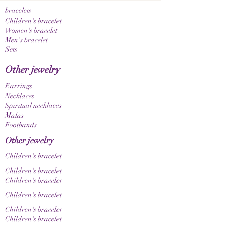
Da es sich bei den verwendeten Edelsteinen und
bracelets
Naturmaterialien um Naturprodukte handelt,
Children's bracelet
können Farbe, Maserung und Struktur leicht
Women's bracelet
Men's bracelet
variieren. Dadurch wird jedes Schmuckstück zu
Sets
einem einzigartigen Unikat. Bitte beachte
außerdem, dass Farbnuancen je nach
Other jewelry
Bildschirm- und Displayeinstellungen
unterschiedlich dargestellt werden können.
Earrings
Necklaces
Spiritual necklaces
Malas
Footbands
Other jewelry
Children's bracelet
Children's bracelet
Children's bracelet
Children's bracelet
Children's bracelet
Children's bracelet