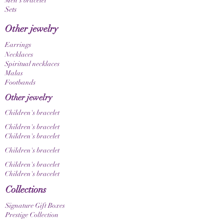
Men's bracelet
einem einzigartigen Unikat. Bitte beachte
Sets
außerdem, dass Farbnuancen je nach
Bildschirm- und Displayeinstellungen
Other jewelry
unterschiedlich dargestellt werden können.
Earrings
Necklaces
Spiritual necklaces
Malas
Footbands
Other jewelry
Children's bracelet
Children's bracelet
Children's bracelet
Children's bracelet
Children's bracelet
Children's bracelet
Collections
Signature Gift Boxes
Prestige Collection