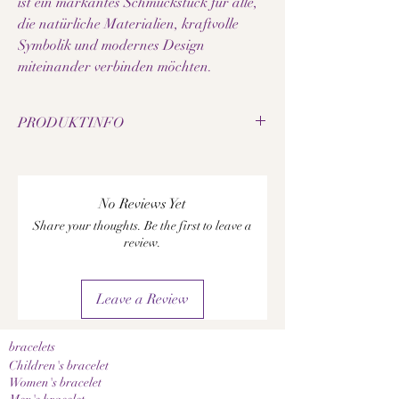
ist ein markantes Schmuckstück für alle,
die natürliche Materialien, kraftvolle
Symbolik und modernes Design
miteinander verbinden möchten.
PRODUKTINFO
• Natürlicher matter Onyx
• Natürlicher Leopardenfell Jaspis (Rhyolith)
• Perlengrösse: 8 mm
No Reviews Yet
• Leopardenkopf aus Legierung
Share your thoughts. Be the first to leave a
• Zwischenelemente aus Edelstahl
review.
• Handgefertigtes Edelsteinarmband
• Elastisches Schmuckband
Leave a Review
Hinweis:
Da es sich bei den verwendeten Edelsteinen und
Naturmaterialien um Naturprodukte handelt,
bracelets
können Farbe, Maserung und Struktur leicht
Children's bracelet
variieren. Dadurch wird jedes Schmuckstück zu
Women's bracelet