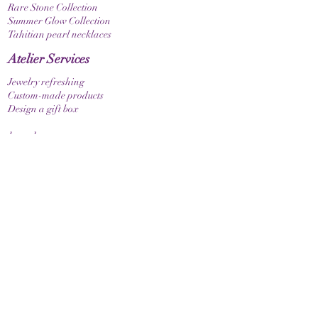
Rare Stone Collection
Summer Glow Collection
Tahitian pearl necklaces
Atelier Services
Jewelry refreshing
Custom-made products
Design a gift box
bracelets
Elastic bracelet
Bracelet with clasp
Bracelet with zodiac sign
Guide & Care
How to measure your bracelet size
Necklaces
contact
make contact