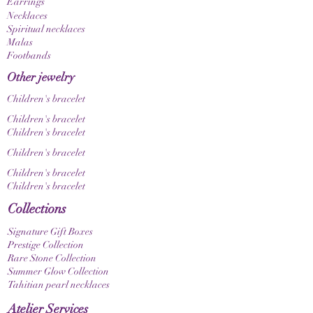
Earrings
außerdem, dass Farbnuancen je nach
Necklaces
Bildschirm- und Displayeinstellungen
Spiritual necklaces
unterschiedlich dargestellt werden können.
Malas
Footbands
Other jewelry
Children's bracelet
Children's bracelet
Children's bracelet
Children's bracelet
Children's bracelet
Children's bracelet
Collections
Signature Gift Boxes
Prestige Collection
Rare Stone Collection
Summer Glow Collection
Tahitian pearl necklaces
Atelier Services