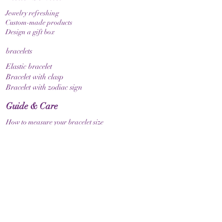
Jewelry refreshing
Custom-made products
Design a gift box
bracelets
Elastic bracelet
Bracelet with clasp
Bracelet with zodiac sign
Guide & Care
How to measure your bracelet size
Necklaces
contact
make contact
Shipment
Return policy
Return policy