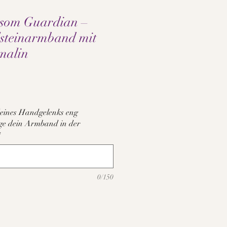
ssom Guardian –
lsteinarmband mit
malin
e
eines Handgelenks eng
tige dein Armband in der
*
0/150