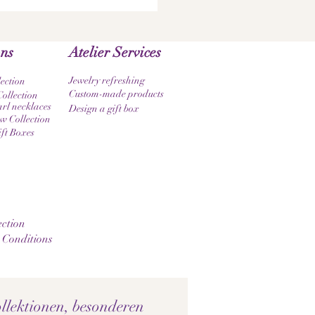
ons
Atelier Services
Jewelry refreshing
lection
Custom-made products
ollection
rl necklaces
Design a gift box
 Collection
ift Boxes
ction
 Conditions
llektionen, besonderen 