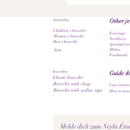
bracelets
Other j
Children's bracelet
Earrings
Women's bracelet
Necklaces
Men's bracelet
Spiritual ne
Sets
Malas
Footbands
bracelets
Guide &
Elastic bracelet
Bracelet with clasp
Care instruc
Bracelet with zodiac sign
How to meas
Melde dich zum Neyla Étoil