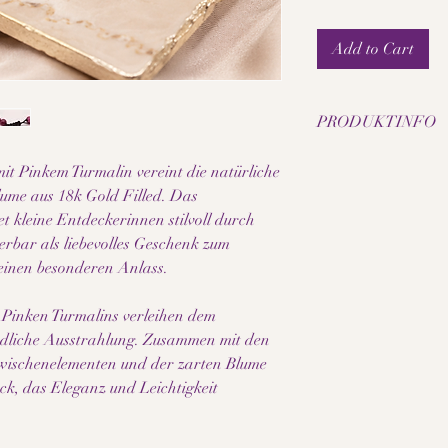
Add to Cart
PRODUKTINFO
• Natürliche Pinke Tu
t Pinkem Turmalin vereint die natürliche
• Perlengrösse: 6 mm f
Blume aus 18k Gold Filled. Das
• Blume aus 18k Gold 
t kleine Entdeckerinnen stilvoll durch
• Zwischenelemente au
erbar als liebevolles Geschenk zum
• Verstellbarer Makra
• Armbandgrösse: ca.
 einen besonderen Anlass.
• Handgefertigtes Ki
• Jede Perle besitzt e
Pinken Turmalins verleihen dem
• Elegantes kindgerec
liche Ausstrahlung. Zusammen mit den
• Hochwertige Verarb
wischenelementen und der zarten Blume
• Angenehm zu trage
ück, das Eleganz und Leichtigkeit
Hinweis:
Da es sich bei den ve