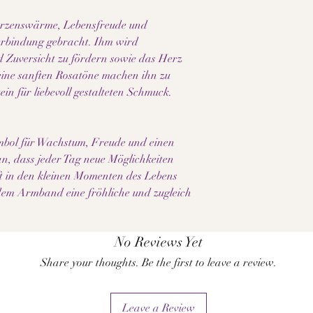
Naturmaterialien um 
Farbe, Maserung und S
erzenswärme, Lebensfreude und
wird jedes Schmuckstü
erbindung gebracht. Ihm wird
Bitte beachte außerde
d Zuversicht zu fördern sowie das Herz
Bildschirm- und Displ
Seine sanften Rosatöne machen ihn zu
dargestellt werden kö
ein für liebevoll gestalteten Schmuck.
Symbol für Wachstum, Freude und einen
n, dass jeder Tag neue Möglichkeiten
ft in den kleinen Momenten des Lebens
e dem Armband eine fröhliche und zugleich
No Reviews Yet
Share your thoughts. Be the first to leave a review.
Leave a Review