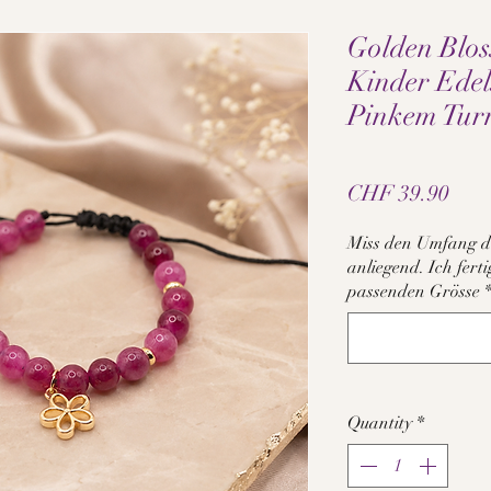
Golden Blo
Kinder Ede
Pinkem Tur
Pric
CHF 39.90
Miss den Umfang d
anliegend. Ich fer
passenden Grösse
Quantity
*