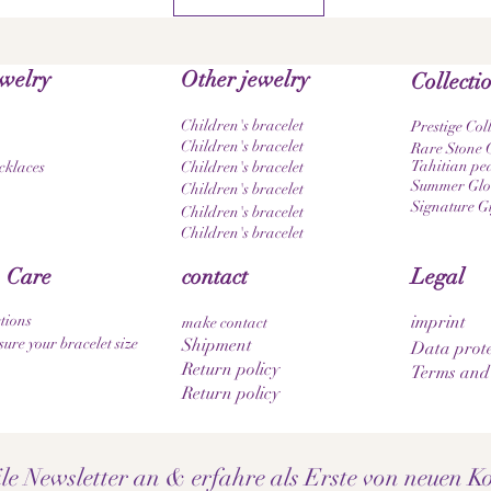
ewelry
Other jewelry
Collecti
Children's bracelet
Prestige Col
Children's bracelet
Rare Stone C
Tahitian pea
cklaces
Children's bracelet
Summer Glow
Children's bracelet
Signature G
Children's bracelet
Children's bracelet
 Care
contact
Legal
tions
imprint
make contact
ure your bracelet size
Shipment
Data prote
Return policy
Terms and
Return policy
e Newsletter an & erfahre als Erste von neuen Ko