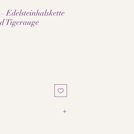
– Edelsteinhalskette
d Tigerauge
e
d Tigerauge
steinhalskette