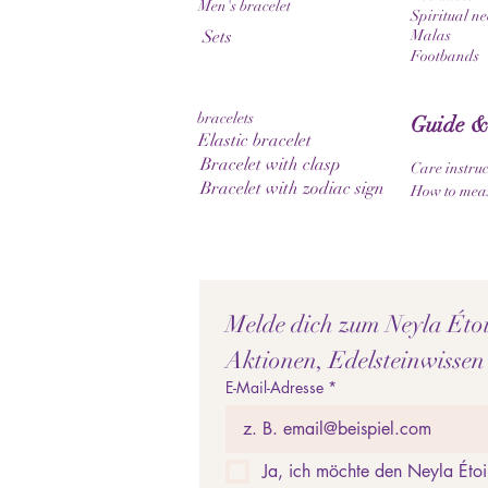
Men's bracelet
Spiritual ne
Sets
Malas
Footbands
bracelets
Guide &
Elastic bracelet
Bracelet with clasp
Care instruc
Bracelet with zodiac sign
How to meas
Melde dich zum Neyla Étoil
Aktionen, Edelsteinwissen
E-Mail-Adresse
*
Ja, ich möchte den Neyla Étoi