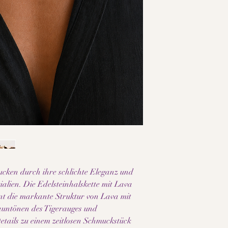
• Verstellbare Länge:
• Hochwertige 18K Gol
• Jedes Schmuckstück 
• Individuelle Maseru
• Zeitloses, minimalis
• Angenehm leicht zu 
• Hochwertige Verarb
• Ideal für Alltag, Bu
• Perfekt als stilvolle
Hinweis:
Da es sich bei den ve
Naturmaterialien um 
Farbe, Maserung und S
wird jedes Schmuckstü
Bitte beachte außerde
cken durch ihre schlichte Eleganz und
Bildschirm- und Displ
alien. Die Edelsteinhalskette mit Lava
dargestellt werden kö
nt die markante Struktur von Lava mit
untönen des Tigerauges und
tails zu einem zeitlosen Schmuckstück