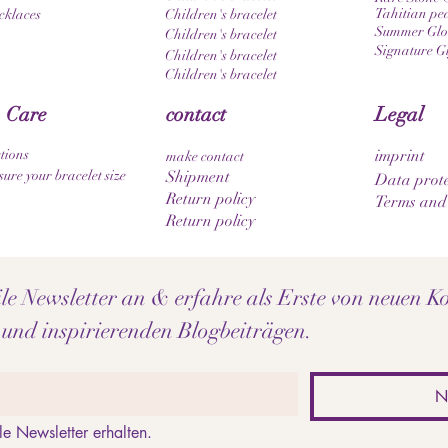
Tahitian pea
cklaces
Children's bracelet
Summer Glow
Children's bracelet
Signature G
Children's bracelet
Children's bracelet
 Care
contact
Legal
tions
imprint
make contact
ure your bracelet size
Shipment
Data prote
Return policy
Terms and
Return policy
e Newsletter an & erfahre als Erste von neuen Ko
 und inspirierenden Blogbeiträgen.
N
le Newsletter erhalten.