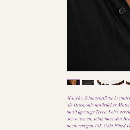
Manche Schmuckstücke beeindru
die Harmonie natürlicher Materi
und Tigerauge Terra Noire verei
den warmen, schimmernden Bra
hochwertigen 18K Gold Filled De