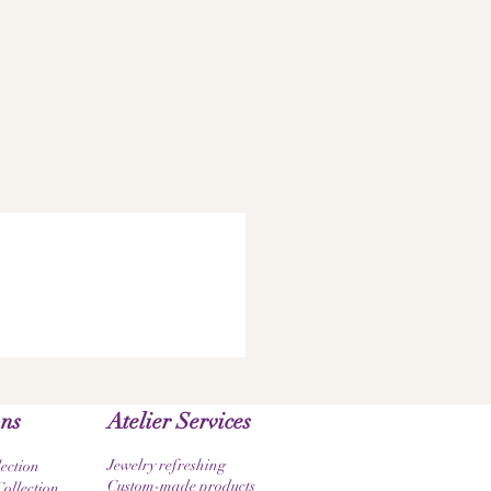
ons
Atelier Services
Jewelry refreshing
lection
Custom-made products
ollection