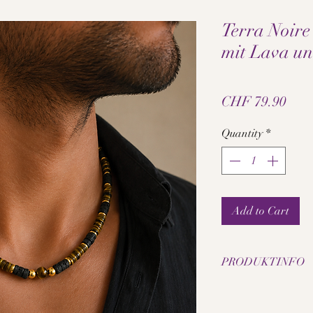
Terra Noire 
mit Lava un
Pric
CHF 79.90
Quantity
*
Add to Cart
PRODUKTINFO
• Natürliche Lava un
• Handgefertigte Edel