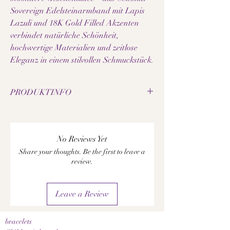
Sovereign Edelsteinarmband mit Lapis
Lazuli und 18K Gold Filled Akzenten
verbindet natürliche Schönheit,
hochwertige Materialien und zeitlose
Eleganz in einem stilvollen Schmuckstück.
PRODUKTINFO
• Natürliche Lapis Lazuli Perlen
• Hochwertige 18K Gold Filled Akzente
• Handgefertigtes Edelsteinarmband
No Reviews Yet
• Elastisches Schmuckband
Share your thoughts. Be the first to leave a
• Jede Perle besitzt eine individuelle Maserung
review.
• Tiefblaue Edelsteine mit natürlichen
goldfarbenen Einschlüssen
• Angenehm leicht zu tragen
Leave a Review
• Zeitloses und elegantes Design
• Hochwertige Verarbeitung
• Ausdrucksstarkes Schmuckstück
bracelets