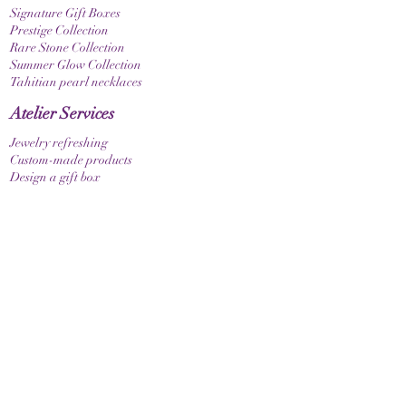
Signature Gift Boxes
Prestige Collection
Rare Stone Collection
Summer Glow Collection
Tahitian pearl necklaces
Atelier Services
Jewelry refreshing
Custom-made products
Design a gift box
bracelets
Elastic bracelet
Bracelet with clasp
Bracelet with zodiac sign
Guide & Care
How to measure your bracelet size
Necklaces
contact