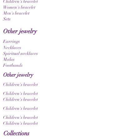
• Ideal einzeln oder im Layering-Look tragbar
Children's bracelet
• Jedes Armband ist ein einzigartiges Unikat
Women's bracelet
Men's bracelet
Hinweis:
Sets
Da es sich bei den verwendeten Edelsteinen um
Naturprodukte handelt, können Farbe,
Other jewelry
Maserung und natürliche Einschlüsse leicht
variieren. Dadurch wird jedes Schmuckstück zu
Earrings
einem einzigartigen Unikat. Bitte beachte
Necklaces
ausserdem, dass Farben je nach Bildschirm-
Spiritual necklaces
und Displayeinstellungen unterschiedlich
Malas
Footbands
dargestellt werden können.
Other jewelry
Children's bracelet
Children's bracelet
Children's bracelet
Children's bracelet
Children's bracelet
Children's bracelet
Collections