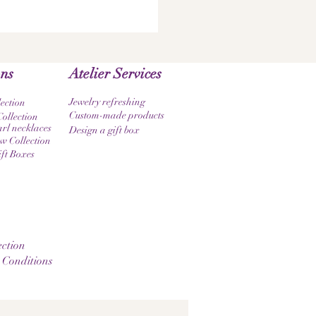
ons
Atelier Services
Jewelry refreshing
lection
Custom-made products
ollection
rl necklaces
Design a gift box
 Collection
ift Boxes
ction
 Conditions