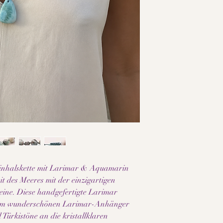
• Larimar- und Aqua
• Teilweise Larimar-P
Kupfereinschlüssen
• Hochwertige Edelst
• Verstellbarer Makra
• Zwischen jeder Per
• Gesamtlänge ca. 58
• Handgefertigte Edel
• Jedes Schmuckstück i
• Zeitloses und elegan
• Ideal als Geschenk o
Da es sich bei den ve
Naturmaterialien han
Struktur leicht vom Pr
einzigartig und macht
Bitte beachten Sie zud
inhalskette mit Larimar & Aquamarin
Bildschirm, Displayein
it des Meeres mit der einzigartigen
variieren kann.
eine. Diese handgefertigte Larimar
inem wunderschönen Larimar-Anhänger
 Türkistöne an die kristallklaren