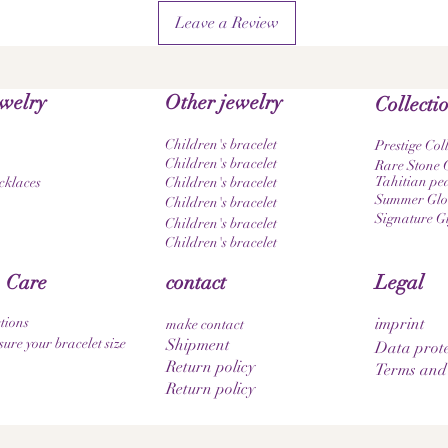
Leave a Review
ewelry
Other jewelry
Collecti
Children's bracelet
Prestige Col
Children's bracelet
Rare Stone C
Tahitian pea
cklaces
Children's bracelet
Summer Glow
Children's bracelet
Signature G
Children's bracelet
Children's bracelet
 Care
contact
Legal
tions
imprint
make contact
ure your bracelet size
Shipment
Data prote
Return policy
Terms and
Return policy