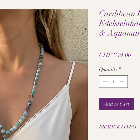
Caribbean 
Edelsteinha
& Aquamar
Pri
CHF 249.00
Quantity
*
Add to Cart
PRODUKTINFO
• Echter Larimar-An