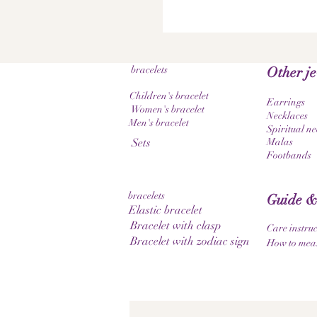
bracelets
Other j
Children's bracelet
Earrings
Women's bracelet
Necklaces
Men's bracelet
Spiritual ne
Sets
Malas
Footbands
bracelets
Guide &
Elastic bracelet
Bracelet with clasp
Care instruc
Bracelet with zodiac sign
How to meas