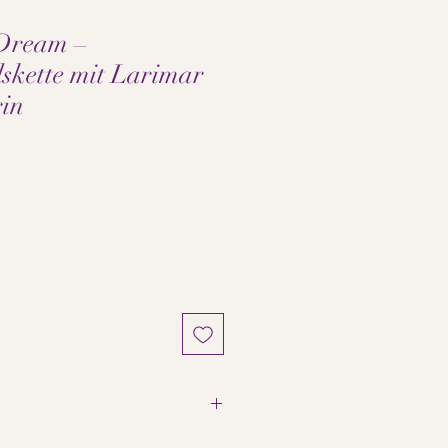
Dream –
lskette mit Larimar
in
ce
hänger