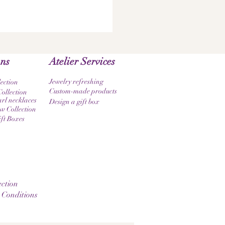
ons
Atelier Services
Jewelry refreshing
lection
Custom-made products
ollection
rl necklaces
Design a gift box
 Collection
ift Boxes
ction
 Conditions