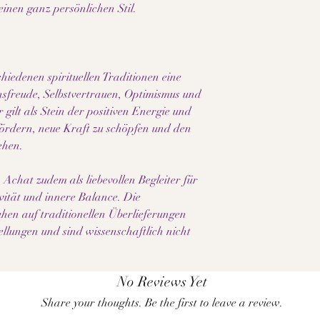
Naturmaterialien um 
einen ganz persönlichen Stil.
Farbe, Maserung und S
wird jedes Schmuckstü
Bitte beachte außerde
Bildschirm- und Displ
iedenen spirituellen Traditionen eine
dargestellt werden kö
nsfreude, Selbstvertrauen, Optimismus und
 gilt als Stein der positiven Energie und
 fördern, neue Kraft zu schöpfen und den
ehen.
Achat zudem als liebevollen Begleiter für
vität und innere Balance. Die
hen auf traditionellen Überlieferungen
llungen und sind wissenschaftlich nicht
No Reviews Yet
Share your thoughts. Be the first to leave a review.