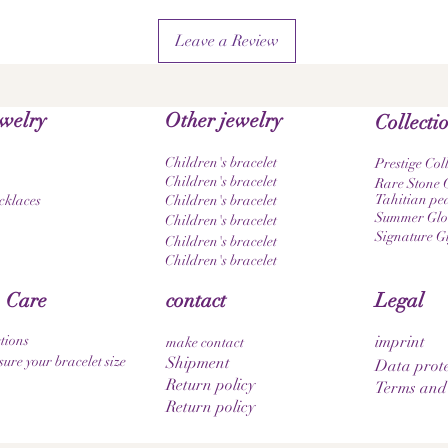
Leave a Review
ewelry
Other jewelry
Collecti
Children's bracelet
Prestige Col
Children's bracelet
Rare Stone C
Tahitian pea
cklaces
Children's bracelet
Summer Glow
Children's bracelet
Signature G
Children's bracelet
Children's bracelet
 Care
contact
Legal
tions
imprint
make contact
ure your bracelet size
Shipment
Data prote
Return policy
Terms and
Return policy