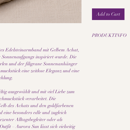
Add to Cart
PRODUKTINFO
• Natürlicher Gelber 
gtes Edelsteinarmband mit Gelbem Achat,
• Filigraner Sonnena
 Sonnenaufgangs inspiriert wurde. Die
• Hochwertige Zwisch
rlen und der filigrane Sonnenanhänger
• Elastisches Schmuc
muckstück eine zeitlose Eleganz und eine
Tragekomfort
• Liebevoll von Hand g
ahlung.
• Zeitloses und elegan
• Ideal als stilvoller 
ltig ausgewählt und mit viel Liebe zum
Geschenk
chmuckstück verarbeitet. Die
• Jedes Schmuckstück i
lb des Achats und den goldfarbenen
Naturmaterialien
 eine besonders edle und zugleich
zenter Alltagsbegleiter oder als
Hinweis:
Da es sich bei den ve
utfit – Aurora Sun lässt sich vielseitig