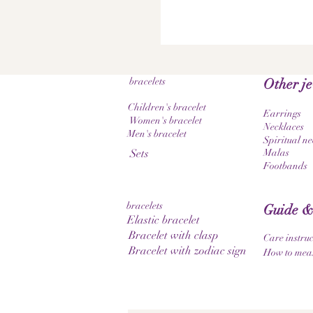
bracelets
Other j
Children's bracelet
Earrings
Women's bracelet
Necklaces
Men's bracelet
Spiritual ne
Sets
Malas
Footbands
bracelets
Guide &
Elastic bracelet
Bracelet with clasp
Care instruc
Bracelet with zodiac sign
How to meas