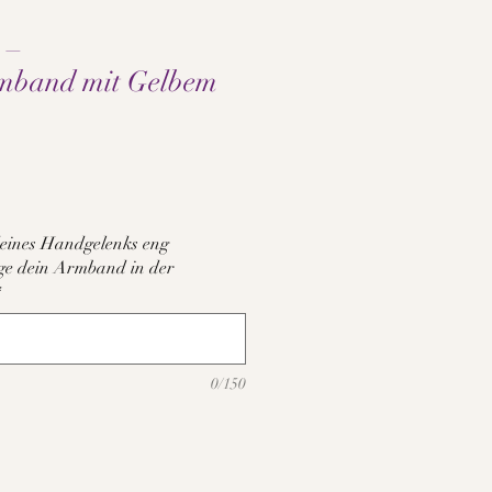
 –
rmband mit Gelbem
e
eines Handgelenks eng
tige dein Armband in der
*
0/150