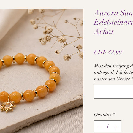
Aurora Sun
Edelsteina
Achat
Pric
CHF 42.90
Miss den Umfang d
anliegend. Ich fer
passenden Grösse
Quantity
*