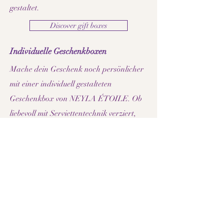
gestaltet.
Discover gift boxes
Individuelle Geschenkboxen
Mache dein Geschenk noch persönlicher
mit einer individuell gestalteten
Geschenkbox von NEYLA ÉTOILE. Ob
liebevoll mit Serviettentechnik verziert,
von Hand bemalt oder nach deinen
persönlichen Wünschen gestaltet – jede
Geschenkbox wird mit viel Sorgfalt
gefertigt und macht dein
Schmuckgeschenk zu einem einzigartigen
Unikat.
Designing jewelry