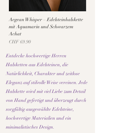
Aegean Whisper – Edelsteinhalskette
mit Aquamarin und Schwarzem
Achat
Preis
CHF 69.90
Entdecke hochwertige Herren
Halsketten aus Edelsteinen, die
Natürlichkeit, Charakter und zeitlose
Eleganz auf stilvolle Weise vereinen. Jede
Halskette wird mit viel Liebe zum Detail
von Hand gefertigt und überzeugt durch
sorgfältig ausgewählte Edelsteine,
hochwertige Materialien und ein
minimalistisches Design.