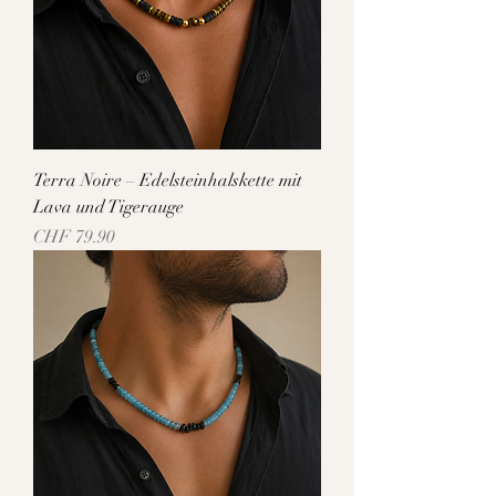
Terra Noire – Edelsteinhalskette mit
Lava und Tigerauge
Preis
CHF 79.90