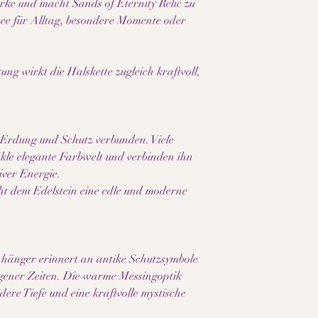
ärke und macht Sands of Eternity Relic zu
Da es sich bei den ve
ce für Alltag, besondere Momente oder
Naturmaterialien um 
Elemente handelt, kö
leicht variieren. Dad
einzigartigen Unikat.
ng wirkt die Halskette zugleich kraftvoll,
Farbnuancen können j
Displayeinstellungen u
Bitte beachte außerde
Hautkontakt, Feuchtig
, Erdung und Schutz verbunden. Viele
natürliche Patina ent
kle elegante Farbwelt und verbinden ihn
Veränderung verleiht
tiver Energie.
authentischen Charak
Die verwendeten Rohm
iht dem Edelstein eine edle und moderne
bewusst zugesetztes N
enthalten sein. Für se
Schmuckstück daher nu
Anhänger erinnert an antike Schutzsymbole
ngener Zeiten. Die warme Messingoptik
dere Tiefe und eine kraftvolle mystische