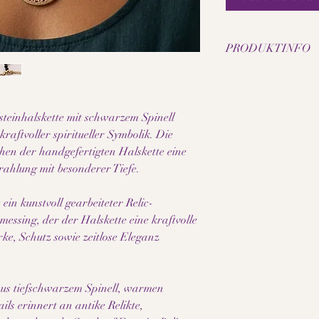
PRODUKTINFO
• Natürliche facettier
• Perlengröße: 4 mm fa
• Länge: ca. 45 cm bis
steinhalskette mit schwarzem Spinell
• Schmuckdraht-Halsk
raftvoller spiritueller Symbolik. Die
• Relic-Anhänger aus
• Zwischenelemente au
eihen der handgefertigten Halskette eine
• Edelstahl vergoldete
rahlung mit besonderer Tiefe.
• Handgefertigte Hals
• Die Messing-Anhäng
ein kunstvoll gearbeiteter Relic-
schnelleres Abfärben 
ssing, der der Halskette eine kraftvolle
• Rohmessing enthält k
ke, Schutz sowie zeitlose Eleganz
jedoch minimale Spur
• Für empfindliche Al
• Jede Perle besitzt e
• Kraftvolles mystisch
us tiefschwarzem Spinell, warmen
• Hochwertige Verarb
ls erinnert an antike Relikte,
Hinweis: