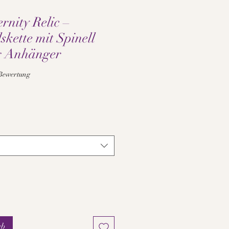
rnity Relic –
skette mit Spinell
g Anhänger
 5.0 von fünf Sternen, basierend auf 1 Bewertung.
1 Bewertung
is
rb