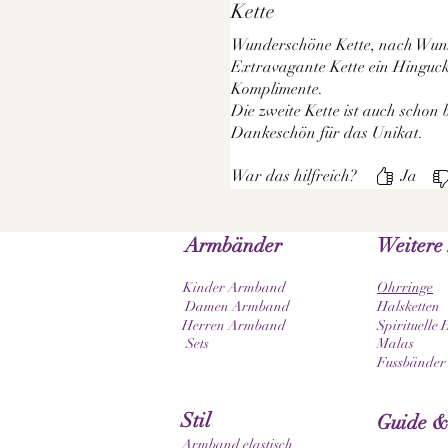
Kette
Wunderschöne Kette, nach Wuns
Extravagante Kette ein Hingucke
Komplimente.
Die zweite Kette ist auch schon
Dankeschön für das Unikat.
War das hilfreich?
Ja
Armbänder
Weitere
Kinder Armband
Ohrringe
Damen Armband
Halsketten
Herren Armband
Spirituelle 
Sets
Malas
Fussbänder
Stil
Guide &
Armband elastisch