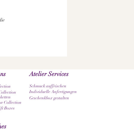
die
ons
Atelier Services
Schmuck auffrischen
lection
Individuelle Anfertigungen
ollection
ketten
Geschenkbox gestalten
 Collection
ift Boxes
hes