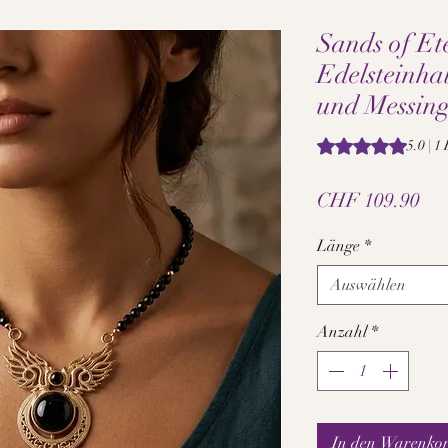
Sands of Ete
Edelsteinhal
und Messin
Das Rating beträgt
5.0 | 
Pre
CHF 109.90
Länge
*
Auswählen
Anzahl
*
In den Warenko