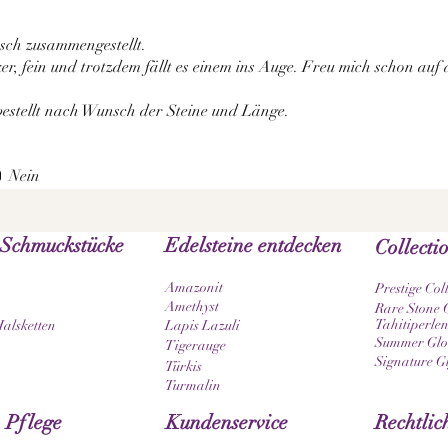
ch zusammengestellt.
r, fein und trotzdem fällt es einem ins Auge. Freu mich schon auf 
 bestellt nach Wunsch der Steine und Länge.
Nein
 Schmuckstücke
Edelsteine entdecken
Collecti
Amazonit
Prestige Col
Amethyst
Rare Stone C
Tahitiperlen
Halsketten
Lapis Lazuli
Summer Glow
Tigerauge
Signature G
Türkis
Turmalin
 Pflege
Kundenservice
Rechtlic