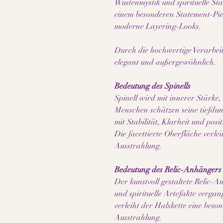
Wüstenmystik und spirituelle St
einem besonderen Statement-Pie
moderne Layering-Looks.
Durch die hochwertige Verarbeitu
elegant und außergewöhnlich.
Bedeutung des Spinells
Spinell wird mit innerer Stärke
Menschen schätzen seine tiefdun
mit Stabilität, Klarheit und posi
Die facettierte Oberfläche verle
Ausstrahlung.
Bedeutung des Relic-Anhängers
Der kunstvoll gestaltete Relic-
und spirituelle Artefakte verga
verleiht der Halskette eine beson
Ausstrahlung.