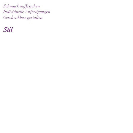
Schmuck auffrischen
Individuelle Anfertigungen
Geschenkbox gestalten
Stil
Armband elastisch
Armband mit Verschluss
Armband mit Sternzeichen
Guide & Pflege
Armbandgrösse messen
Pflegehinweise
Kundenservice
Kontakt
Versand & Lieferung
FAQ
Rückgaberecht