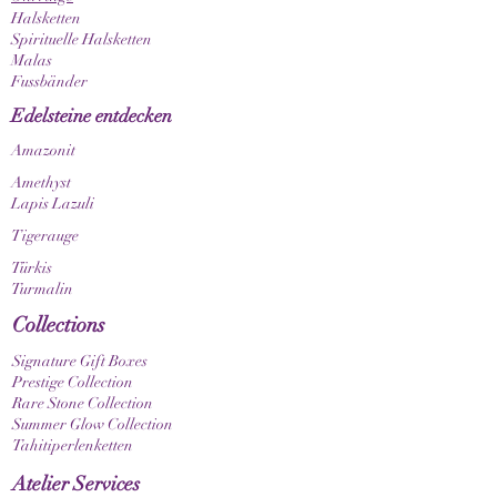
außerdem, dass Farbnuancen je nach
Halsketten
Bildschirm- und Displayeinstellungen
Spirituelle Halsketten
unterschiedlich dargestellt werden können.
Malas
Fussbänder
Edelsteine entdecken
Amazonit
Amethyst
Lapis Lazuli
Tigerauge
Türkis
Turmalin
Collections
Signature Gift Boxes
Prestige Collection
Rare Stone Collection
Summer Glow Collection
Tahitiperlenketten
Atelier Services