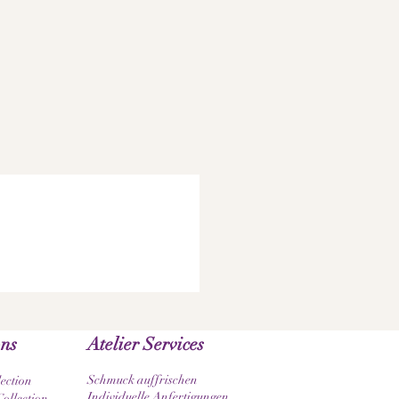
ons
Atelier Services
Schmuck auffrischen
lection
Individuelle Anfertigungen
ollection