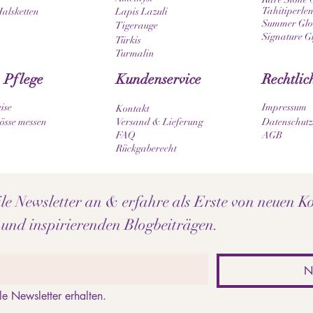
Tahitiperlen
Halsketten
Lapis Lazuli
Summer Glow
Tigerauge
Signature G
Türkis
Turmalin
 Pflege
Kundenservice
Rechtlic
ise
Impressum
Kontakt
sse messen
Versand & Lieferung
Datenschutz
FAQ
AGB
Rückgaberecht
e Newsletter an & erfahre als Erste von neuen Ko
 und inspirierenden Blogbeiträgen.
N
le Newsletter erhalten.