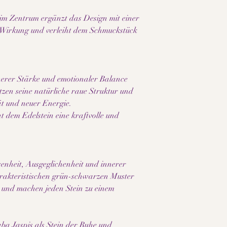
Farbe, Maserung und S
wird jedes Schmuckstü
im Zentrum ergänzt das Design mit einer
Bitte beachte außerde
-Wirkung und verleiht dem Schmuckstück
Bildschirm- und Displ
dargestellt werden kö
nerer Stärke und emotionaler Balance
zen seine natürliche raue Struktur und
ät und neuer Energie.
t dem Edelstein eine kraftvolle und
enheit, Ausgeglichenheit und innerer
rakteristischen grün-schwarzen Muster
r und machen jeden Stein zu einem
a Jaspis als Stein der Ruhe und