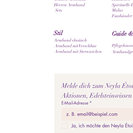
Herren Armband
Spirituelle 
Sets
Malas
Fussbänder
Stil
Guide &
Armband elastisch
Pflegehinwe
Armband mit Verschluss
Armband mit Sternzeichen
Armbandgrö
Melde dich zum Neyla Étoil
Aktionen, Edelsteinwissen
E-Mail-Adresse
*
Ja, ich möchte den Neyla Étoi