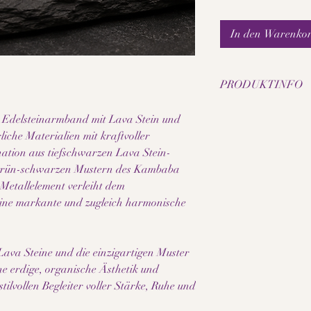
In den Warenko
PRODUKTINFO
• Natürliche Lava Ste
 Edelsteinarmband mit Lava Stein und
• Natürliche Kambaba
iche Materialien mit kraftvoller
• Perlengröße: 8 mm
ation aus tiefschwarzen Lava Stein-
• Elastisches Schmuc
n grün-schwarzen Mustern des Kambaba
• Bronzefarbenes Met
• Handgefertigtes He
Metallelement verleiht dem
• Jede Perle besitzt e
ine markante und zugleich harmonische
• Maskulines und natü
• Angenehm leicht zu 
• Hochwertige Verarb
Lava Steine und die einzigartigen Muster
e erdige, organische Ästhetik und
Hinweis:
lvollen Begleiter voller Stärke, Ruhe und
Da es sich bei den ve
Naturmaterialien um 