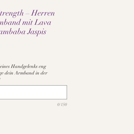
trength – Herren
rmband mit Lava
Kambaba Jaspis
s
eines Handgelenks eng
tige dein Armband in der
*
0/150