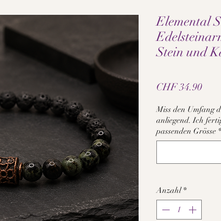
Elemental S
Edelsteina
Stein und 
Prei
CHF 34.90
Miss den Umfang d
anliegend. Ich fer
passenden Grösse
Anzahl
*