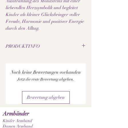
Ausstrahlung des Mondsteins mit einer
liebevollen Herzsymbolik und begleitet
Kinder als kleiner Glücksbringer voller
Freude, Harmonie und positiver Energie
durch den Alltag.
PRODUKTINFO
• Natürlicher Mondstein
• Perlengrösse: 6 mm
• Elastisches Schmuckband
Noch keine Bewertungen vorhanden
• Herz aus recyceltem Glas
Jetzt die erste Bewertung abgeben.
• Handgefertigtes Kinder Edelsteinarmband
• Jede Perle besitzt ihre individuelle Maserung
• Jedes Armband ist ein echtes Unikat
Bewertung abgeben
• Liebevolles und kindgerechtes Design
• Angenehm leicht zu tragen
• Hochwertige Verarbeitung
Armbänder
Hinweis
Kinder Armband
Da es sich bei den verwendeten Edelsteinen und
Damen Armband