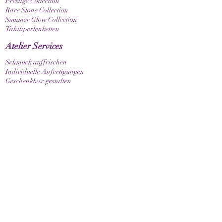
Prestige Collection
Rare Stone Collection
Summer Glow Collection
Tahitiperlenketten
Atelier Services
Schmuck auffrischen
Individuelle Anfertigungen
Geschenkbox gestalten
Stil
Armband elastisch
Armband mit Verschluss
Armband mit Sternzeichen
Guide & Pflege
Armbandgrösse messen
Pflegehinweise
Kundenservice
Kontakt