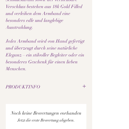
Verschluss bestehen aus 18k Gold Filled
und verleihen dem Armband eine
besonders edle und langlebige
Ausstrahlung.
Jedes Armband wird von Hand gefertigt
und überzeugt durch seine natürliche
Eleganz – ein stilvoller Begleiter oder ein
besonderes Geschenk für einen lieben
Menschen.
PRODUKTINFO
• Natürliche Citrin-Perlen
• Perlengrösse: 8 mm
• Hochwertige Akzente aus 18k Gold Filled
Noch keine Bewertungen vorhanden
• Schmuckdraht aus 18k Gold Filled
Jetzt die erste Bewertung abgeben.
• Verschluss aus 18k Gold Filled
• Verstellbare Armbandlänge: 17–22 cm