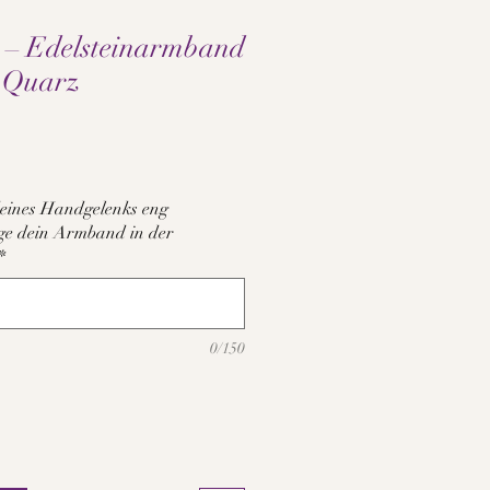
 – Edelsteinarmband
m Quarz
s
eines Handgelenks eng
tige dein Armband in der
*
0/150