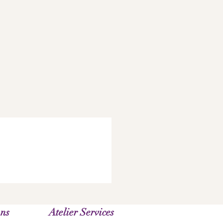
ass die Farbdarstellung je nach
stellung und Lichtverhältnissen leicht
ons
Atelier Services