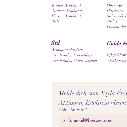
Kinder Armband
Ohrringe
Damen Armband
Halsketten
Herren Armband
Spirituelle 
Sets
Malas
Fussbänder
Stil
Guide &
Armband elastisch
Pflegehinwe
Armband mit Verschluss
Armband mit Sternzeichen
Armbandgrö
Melde dich zum Neyla Étoil
Aktionen, Edelsteinwissen
E-Mail-Adresse
*