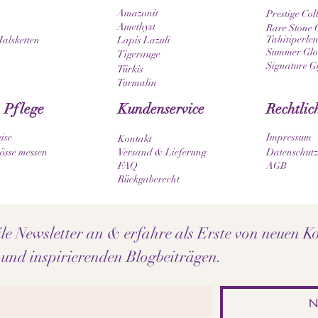
Amazonit
Prestige Col
Amethyst
Rare Stone C
Tahitiperlen
Halsketten
Lapis Lazuli
Summer Glow
Tigerauge
Signature G
Türkis
Turmalin
 Pflege
Kundenservice
Rechtlic
ise
Impressum
Kontakt
sse messen
Versand & Lieferung
Datenschutz
FAQ
AGB
Rückgaberecht
e Newsletter an & erfahre als Erste von neuen Ko
 und inspirierenden Blogbeiträgen.
N