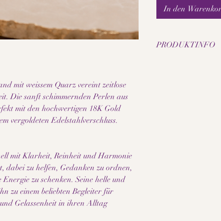
In den Warenko
PRODUKTINFO
• Echter weißer Quar
• Perlengrösse: 8 mm
nd mit weissem Quarz vereint zeitlose
• Hochwertige 18K Go
• Vergoldeter Edelstah
it. Die sanft schimmernden Perlen aus
• Elastisches Schmuc
fekt mit den hochwertigen 18K Gold
• Handgefertigtes Ed
m vergoldeten Edelstahlverschluss.
• Für Damen geeignet
• Jedes Armband ist e
• Zeitloses und elegan
ell mit Klarheit, Reinheit und Harmonie
• Ideal als Geschenk o
, dabei zu helfen, Gedanken zu ordnen,
Hinweis:
 Energie zu schenken. Seine helle und
Da es sich bei den ve
n zu einem beliebten Begleiter für
Naturmaterialien han
und Gelassenheit in ihren Alltag
Struktur leicht vom Pr
einzigartig und macht