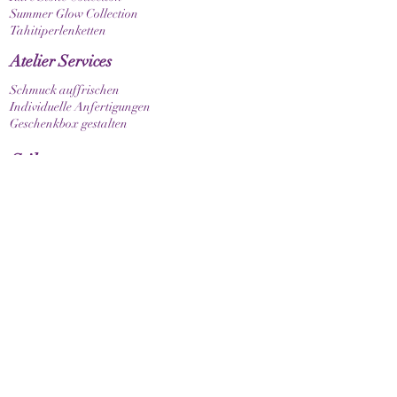
Summer Glow Collection
Tahitiperlenketten
Atelier Services
Schmuck auffrischen
Individuelle Anfertigungen
Geschenkbox gestalten
Stil
Armband elastisch
Armband mit Verschluss
Armband mit Sternzeichen
Guide & Pflege
Armbandgrösse messen
Pflegehinweise
Kundenservice
Kontakt
Versand & Lieferung