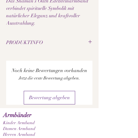
Das Shaman’s Oath Edelsteinarmband
verbindet spirituelle Symbolik mit
natürlicher Eleganz und kraftvoller
Ausstrahlung.
PRODUKTINFO
• Natürliche Schlangenlicht-Perlen
• Natürliche Elefantenhaut Jaspis-Perlen
• Perlengröße: 8 mm
Noch keine Bewertungen vorhanden
• Elastisches Schmuckband
Jetzt die erste Bewertung abgeben.
• Wolf-Anhänger aus Edelstahl
• Handgefertigtes Edelsteinarmband
• Jede Perle besitzt eine individuelle Maserung
Bewertung abgeben
• Naturverbundenes und spirituelles Design
• Angenehm leicht zu tragen
• Hochwertige Verarbeitung
Armbänder
Kinder Armband
Hinweis:
Damen Armband
Da es sich bei den verwendeten Edelsteinen um
Herren Armband