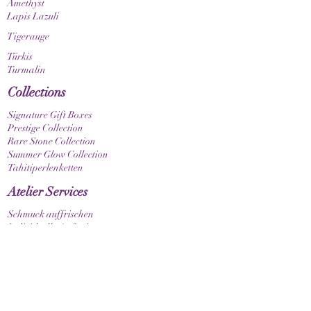
Amethyst
Lapis Lazuli
Tigerauge
Türkis
Turmalin
Collections
Signature Gift Boxes
Prestige Collection
Rare Stone Collection
Summer Glow Collection
Tahitiperlenketten
Atelier Services
Schmuck auffrischen
Individuelle Anfertigungen
Geschenkbox gestalten
Stil
Armband elastisch
Armband mit Verschluss