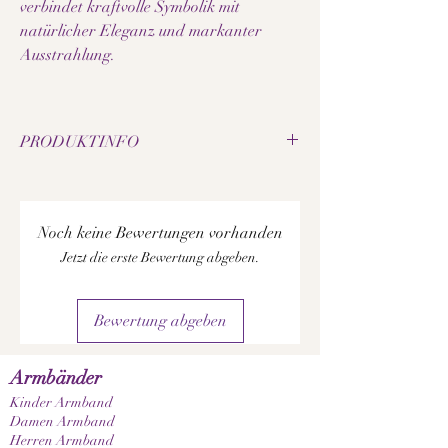
verbindet kraftvolle Symbolik mit
natürlicher Eleganz und markanter
Ausstrahlung.
PRODUKTINFO
• Natürliche Labradorit-Perlen
• Perlengröße: 8 mm
• Elastisches Schmuckband
Noch keine Bewertungen vorhanden
• Tiger-Anhänger aus Edelstahl
Jetzt die erste Bewertung abgeben.
• Dekorative Zwischenelemente aus
Metalllegierung
• Handgefertigtes Edelsteinarmband
Bewertung abgeben
• Jede Perle besitzt eine individuelle Maserung
• Kraftvoll-maskulines Design
• Angenehm leicht zu tragen
Armbänder
• Hochwertige Verarbeitung
Kinder Armband
Damen Armband
Hinweis:
Herren Armband