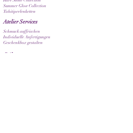
Rare Stone Collection
Summer Glow Collection
Tahitiperlenketten
Atelier Services
Schmuck auffrischen
Individuelle Anfertigungen
Geschenkbox gestalten
Stil
Armband elastisch
Armband mit Verschluss
Armband mit Sternzeichen
Guide & Pflege
Armbandgrösse messen
Pflegehinweise
Kundenservice
Kontakt
Versand & Lieferung