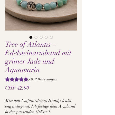
Tree of Atlantis –
Edelsteinarmband mit
grüner Jade und
Aquamarin
Das Rating beträgt 5.0 von fünf Sternen, basierend auf 2 Be
5.0 | 2 Bewertungen
Preis
CHF 42.90
Miss den Umfang deines Handgelenks
eng anliegend. Ich fertige dein Armband
in der passenden Grösse
*