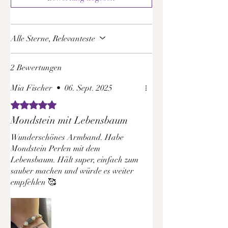
einzigartigen Unikat. Bitte beachte außerdem,
dass Farbnuancen je nach Bildschirm- und
Displayeinstellungen unterschiedlich
Alle Sterne, Relevanteste
dargestellt werden können.
2 Bewertungen
Mia Fischer
•
06. Sept. 2025
Mit 5 von 5 Sternen bewertet.
Mondstein mit Lebensbaum
Wunderschönes Armband. Habe
Mondstein Perlen mit dem
Lebensbaum. Hält super, einfach zum
sauber machen und würde es weiter
empfehlen 🥰