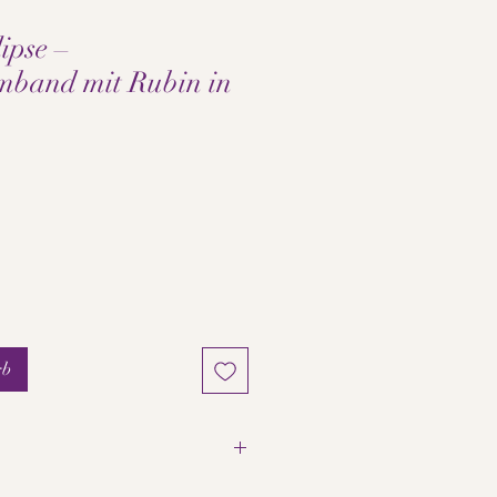
ipse –
mband mit Rubin in
s
rb