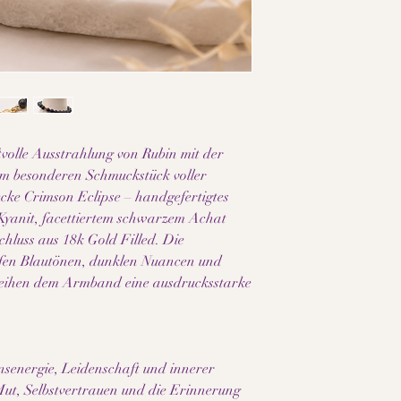
• Facettierter schwar
• Zwischenelement aus
• Verschluss aus 18k G
• Länge: ca. 17 cm – 
• Handgefertigt
• Hochwertige Materi
• Jede Steinzeichnung 
• Angenehmes Trageg
tvolle Ausstrahlung von Rubin mit der
• 6 Monate Garantie
nem besonderen Schmuckstück voller
Hinweise:
ke Crimson Eclipse – handgefertigtes
Da es sich bei den ve
Kyanit, facettiertem schwarzem Achat
Naturmaterialien um 
hluss aus 18k Gold Filled. Die
Farbe, Maserung und S
jedes Schmuckstück zu 
iefen Blautönen, dunklen Nuancen und
beachte ausserdem, d
leihen dem Armband eine ausdrucksstarke
und Geräteeinstellung
können.
ensenergie, Leidenschaft und innerer
Mut, Selbstvertrauen und die Erinnerung