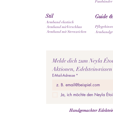
Fussbänder
Stil
Guide &
Armband elastisch
Pflegehinwe
Armband mit Verschluss
Armband mit Sternzeichen
Armbandgrö
Melde dich zum Neyla Étoil
Aktionen, Edelsteinwissen
E-Mail-Adresse
*
Ja, ich möchte den Neyla Étoi
Handgemachter Edelstein