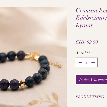
Crimson Ecl
Edelsteinar
Kyanit
Prei
CHF 99.90
Anzahl
*
In den Warenko
PRODUKTINFO
• Rubin in Kyanit