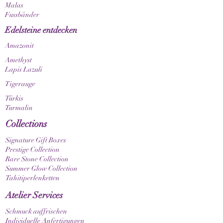
außerdem, dass Farbnuancen je nach
Malas
Bildschirm- und Displayeinstellungen
Fussbänder
unterschiedlich dargestellt werden können.
Edelsteine entdecken
Amazonit
Amethyst
Lapis Lazuli
Tigerauge
Türkis
Turmalin
Collections
Signature Gift Boxes
Prestige Collection
Rare Stone Collection
Summer Glow Collection
Tahitiperlenketten
Atelier Services
Schmuck auffrischen
Individuelle Anfertigungen