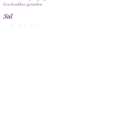
Geschenkbox gestalten
Stil
Armband elastisch
Armband mit Verschluss
Armband mit Sternzeichen
Guide & Pflege
Armbandgrösse messen
Pflegehinweise
Kundenservice
Kontakt
Versand & Lieferung
FAQ
Rückgaberecht
Rechtliches
Impressum