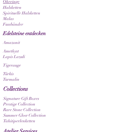
Ohrringe
einem einzigartigen Unikat. Bitte beachte
Halsketten
außerdem, dass Farbnuancen je nach
Spirituelle Halsketten
Bildschirm- und Displayeinstellungen
Malas
unterschiedlich dargestellt werden können.
Fussbänder
Edelsteine entdecken
Amazonit
Amethyst
Lapis Lazuli
Tigerauge
Türkis
Turmalin
Collections
Signature Gift Boxes
Prestige Collection
Rare Stone Collection
Summer Glow Collection
Tahitiperlenketten
Atelier Services