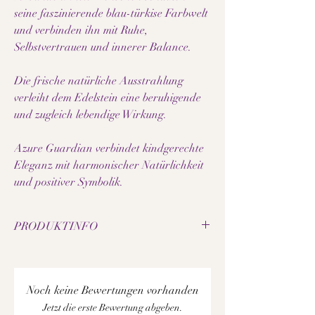
seine faszinierende blau-türkise Farbwelt
und verbinden ihn mit Ruhe,
Selbstvertrauen und innerer Balance.
Die frische natürliche Ausstrahlung
verleiht dem Edelstein eine beruhigende
und zugleich lebendige Wirkung.
Azure Guardian verbindet kindgerechte
Eleganz mit harmonischer Natürlichkeit
und positiver Symbolik.
PRODUKTINFO
• Natürliche Türkis-Perlen
• Perlengröße: 6 mm
• Elastisches Schmuckband
Noch keine Bewertungen vorhanden
• Edelstahl-Zwischenelemente
Jetzt die erste Bewertung abgeben.
• Handgefertigtes Kinder Edelsteinarmband